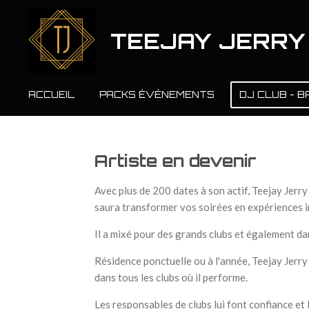
Passer
au
TEEJAY JERRY
contenu
principal
ACCUEIL
PACKS ÉVÉNEMENTS
DJ CLUB - B
Artiste en devenir
Avec plus de 200 dates à son actif, Teejay Jerr
saura transformer vos soirées en expériences i
Il a mixé pour des grands clubs et également da
Résidence ponctuelle ou à l'année, Teejay Jerr
dans tous les clubs où il performe.
Les responsables de clubs lui font confiance et 